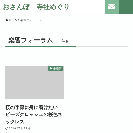
おさんぽ 寺社めぐり
ホーム
楽習フォーラム
楽習フォーラム
– tag –
未分類
桜の季節に身に着けたい
ビーズクロッシェの桜色ネ
ックレス
2019年5月12日