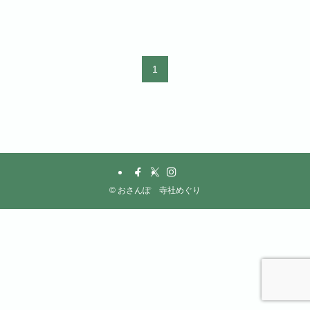
1
©
おさんぽ 寺社めぐり