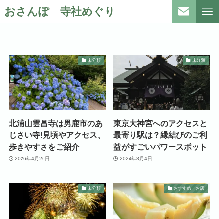
おさんぽ 寺社めぐり
未分類
未分類
北浦山雲昌寺は男鹿市のあ
東京大神宮へのアクセスと
じさい寺!見頃やアクセス、
最寄り駅は？縁結びのご利
歩きやすさをご紹介
益がすごいパワースポット
2026年4月26日
2024年8月4日
未分類
おすすめ お店