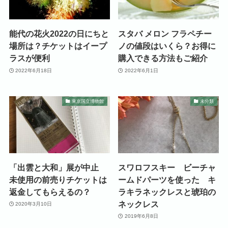
能代の花火2022の日にちと
スタバ メロン フラペチー
場所は？チケットはイープ
ノの値段はいくら？お得に
ラスが便利
購入できる方法もご紹介
2022年6月18日
2022年6月1日
東京国立博物館
未分類
「出雲と大和」展が中止
スワロフスキー ビーチャ
未使用の前売りチケットは
ームドパーツを使った キ
返金してもらえるの？
ラキラネックレスと琥珀の
ネックレス
2020年3月10日
2019年6月8日